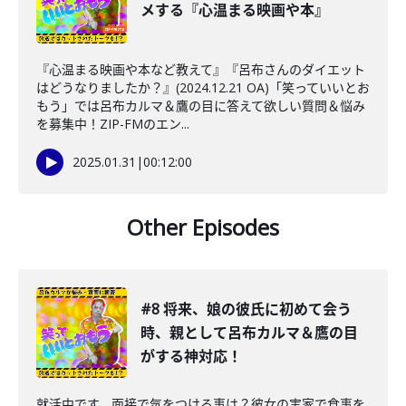
メする『心温まる映画や本』
『心温まる映画や本など教えて』『呂布さんのダイエット
はどうなりましたか？』(2024.12.21 OA)「笑っていいとお
もう」では呂布カルマ＆鷹の目に答えて欲しい質問＆悩み
を募集中！ZIP-FMのエン...
2025.01.31
|
00:12:00
Other Episodes
#8 将来、娘の彼氏に初めて会う
時、親として呂布カルマ＆鷹の目
がする神対応！
就活中です。面接で気をつける事は？彼女の実家で食事を