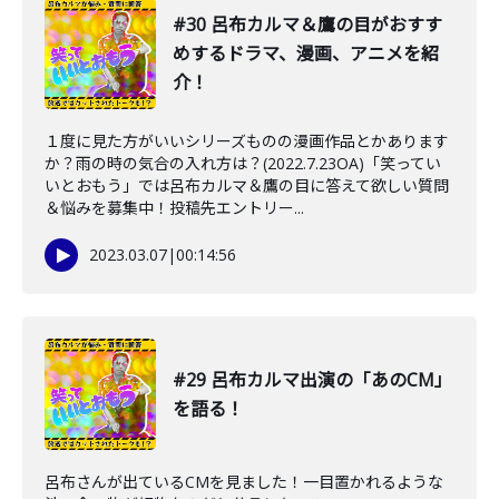
#30 呂布カルマ＆鷹の目がおすす
めするドラマ、漫画、アニメを紹
介！
１度に見た方がいいシリーズものの漫画作品とかあります
か？雨の時の気合の入れ方は？(2022.7.23OA)「笑ってい
いとおもう」では呂布カルマ＆鷹の目に答えて欲しい質問
＆悩みを募集中！投稿先エントリー...
2023.03.07
|
00:14:56
#29 呂布カルマ出演の「あのCM」
を語る！
呂布さんが出ているCMを見ました！一目置かれるような