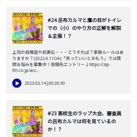
#24 呂布カルマと鷹の目がトイレ
での（小）のやり方の正解を解説
＆主張！？
上司の自慢話や武勇伝・・・どうすれば？家族ルールはあ
りますか？(2022.6.11OA)「笑っていいとおもう」では質
問＆悩みを募集中！投稿先エントリー↓https://zip-
fm.co.jp/acc...
2023.02.14
|
00:20:30
#23 高校生のラップ大会、審査員
の呂布カルマは何を見ているの
か！？