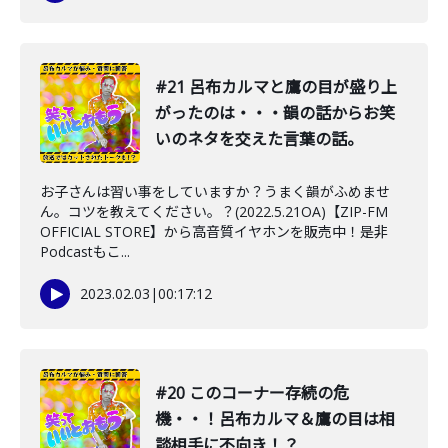
#21 呂布カルマと鷹の目が盛り上
がったのは・・・韻の話からお笑
いのネタを交えた言葉の話。
お子さんは習い事をしていますか？うまく韻がふめませ
ん。コツを教えてください。？(2022.5.21OA)【ZIP-FM
OFFICIAL STORE】から高音質イヤホンを販売中！是非
Podcastもこ...
2023.02.03
|
00:17:12
#20 このコーナー存続の危
機・・！呂布カルマ＆鷹の目は相
談相手に不向き！？