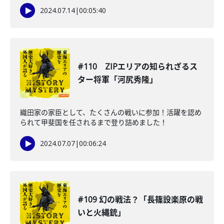
2024.07.14
|
00:05:40
#110 ZIPエリアの知られざるス
ター将軍「河尻秀隆」
織田家の家臣として、たくさんの戦いに参加！活躍を認め
られて甲斐国を任されるまで登り詰めました！
2024.07.07
|
00:06:24
#109 幻の戦法？「長篠設楽原の戦
いと火縄銃」