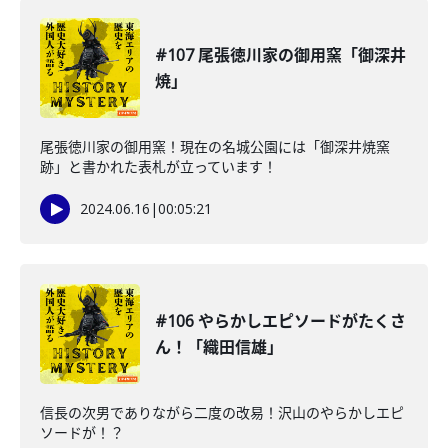
#107 尾張徳川家の御用窯「御深井
焼」
尾張徳川家の御用窯！現在の名城公園には「御深井焼窯
跡」と書かれた表札が立っています！
2024.06.16
|
00:05:21
#106 やらかしエピソードがたくさ
ん！「織田信雄」
信長の次男でありながら二度の改易！沢山のやらかしエピ
ソードが！？