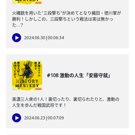
火縄銃を用いた"三段撃ち"が決めてとなり織田・徳川軍が
勝利！しかしこの、三段撃ちという戦法は実は無かっ
た…？
2024.06.30
|
00:06:34
#108 激動の人生「安藤守就」
美濃三人衆の1人！裏切ったり、裏切られたりと、激動の
人生を歩んだ戦国武将です！
2024.06.23
|
00:07:09