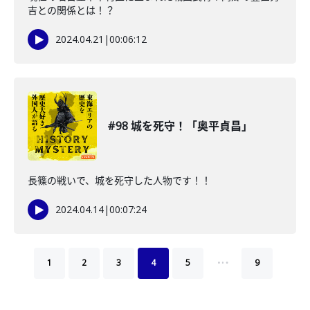
吉との関係とは！？
2024.04.21
|
00:06:12
#98 城を死守！「奥平貞昌」
長篠の戦いで、城を死守した人物です！！
2024.04.14
|
00:07:24
…
1
2
3
4
5
9