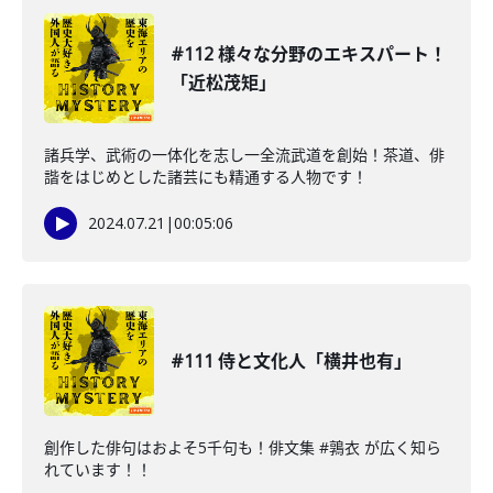
#112 様々な分野のエキスパート！
「近松茂矩」
諸兵学、武術の一体化を志し一全流武道を創始！茶道、俳
諧をはじめとした諸芸にも精通する人物です！
2024.07.21
|
00:05:06
#111 侍と文化人「横井也有」
創作した俳句はおよそ5千句も！俳文集 #鶉衣 が広く知ら
れています！！