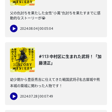
父の仇討ちを果たした女性"小萬"仇討ちを果たすまでに感
動的なストーリーが😭
2024.08.04
|
00:05:04
#113 中村区に生まれた武将！「加
藤清正」
幼少期から豊臣秀吉に仕えてきた戦国武将✌️名古屋城や熊
本城の築城に関わった人物です！
2024.07.28
|
00:07:49