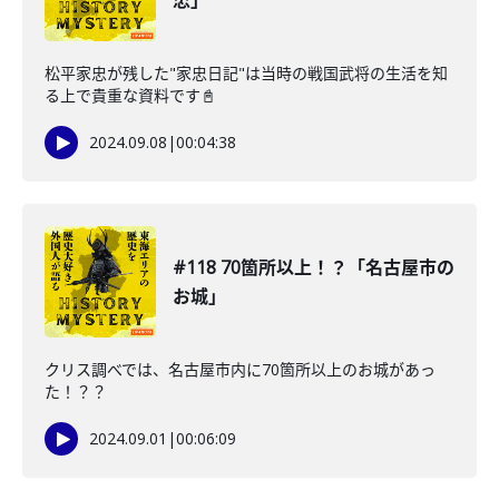
忠」
松平家忠が残した"家忠日記"は当時の戦国武将の生活を知
る上で貴重な資料です📓
2024.09.08
|
00:04:38
#118 70箇所以上！？「名古屋市の
お城」
クリス調べでは、名古屋市内に70箇所以上のお城があっ
た！？？
2024.09.01
|
00:06:09