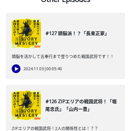
#127 頭脳派！？「長束正家」
頭脳を活かして五奉行まで登りつめた戦国武将です！！
2024.11.03
|
00:05:40
#126 ZIPエリアの戦国武将！「堀
尾忠氏」「山内一豊」
ZIPエリアの戦国武将！2人の関係性とは！？？