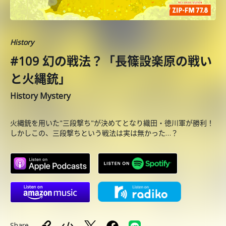
History
#109 幻の戦法？「長篠設楽原の戦い
と火縄銃」
History Mystery
火縄銃を用いた"三段撃ち"が決めてとなり織田・徳川軍が勝利！
しかしこの、三段撃ちという戦法は実は無かった…？
Share