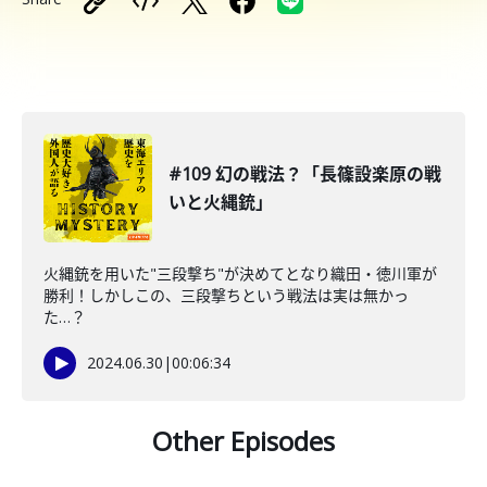
#109 幻の戦法？「長篠設楽原の戦
いと火縄銃」
火縄銃を用いた"三段撃ち"が決めてとなり織田・徳川軍が
勝利！しかしこの、三段撃ちという戦法は実は無かっ
た…？
2024.06.30
|
00:06:34
Other Episodes