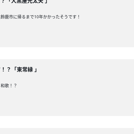
！？「大黒屋光太夫 」
鈴鹿市に帰るまで10年かかったそうです！
す！？「東常縁 」
、和歌！？