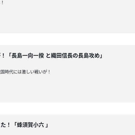
事！
いが！「長島一向一揆 と織田信長の長島攻め」
戦国時代には激しい戦いが！
えた！「蜂須賀小六 」