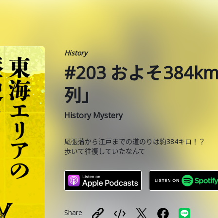
History
#203 およそ38
列」
History Mystery
尾張藩から江戸までの道のりは約384キロ！？
歩いて往復していたなんて
Share