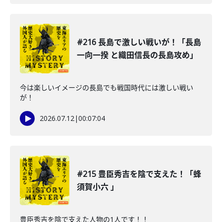
#216 長島で激しい戦いが！「長島
一向一揆 と織田信長の長島攻め」
今は楽しいイメージの長島でも戦国時代には激しい戦い
が！
2026.07.12
|
00:07:04
#215 豊臣秀吉を陰で支えた！「蜂
須賀小六 」
豊臣秀吉を陰で支えた人物の1人です！！