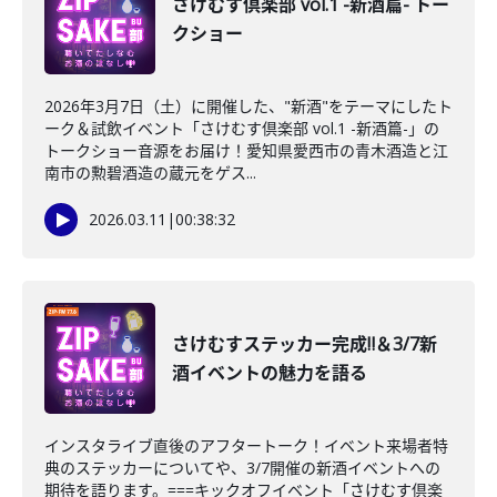
さけむす倶楽部 vol.1 -新酒篇- トー
クショー
2026年3月7日（土）に開催した、"新酒"をテーマにしたト
ーク＆試飲イベント「さけむす倶楽部 vol.1 -新酒篇-」の
トークショー音源をお届け！愛知県愛西市の青木酒造と江
南市の勲碧酒造の蔵元をゲス...
2026.03.11
|
00:38:32
さけむすステッカー完成‼＆3/7新
酒イベントの魅力を語る
インスタライブ直後のアフタートーク！イベント来場者特
典のステッカーについてや、3/7開催の新酒イベントへの
期待を語ります。===キックオフイベント「さけむす倶楽