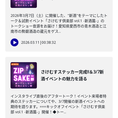
2026年3月7日（土）に開催した、"新酒"をテーマにしたト
ーク＆試飲イベント「さけむす倶楽部 vol.1 -新酒篇-」の
トークショー音源をお届け！愛知県愛西市の青木酒造と江
南市の勲碧酒造の蔵元をゲス...
2026.03.11
|
00:38:32
さけむすステッカー完成‼＆3/7新
酒イベントの魅力を語る
インスタライブ直後のアフタートーク！イベント来場者特
典のステッカーについてや、3/7開催の新酒イベントへの
期待を語ります。===キックオフイベント「さけむす倶楽
部 vol.1 -新酒篇-」開催！◆トー...