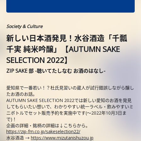
Society & Culture
新しい日本酒発見！水谷酒造「千瓢
千実 純米吟醸」【AUTUMN SAKE
SELECTION 2022】
ZIP SAKE 部 -聴いてたしなむ お酒のはなし-
愛知県で一番若い！？杜氏見習いの蔵人が試行錯誤しながら醸し
たお酒のお話。
AUTUMN SAKE SELECTION 2022では新しい愛知のお酒を発見
してもらいたい想いで、わかりやすい統一ラベル・飲みやすいミ
ニボトルでセット販売予約を実施中です(〜2022年10月3日ま
で)！
企画の詳細・銘柄の詳細は↓こちらから。
https://zip-fm.co.jp/sakeselection22/
水谷酒造 →
https://www.mizutanishuzou.jp