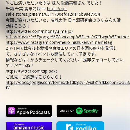
※ご出演いただいたのは 蔵人 後藤実和さん でした！
千瓢 千実 純米吟醸 →
https://zip-
sake.stores.jp/items/6311700efd12d115b9ae7754
今回ご協力いただいた、名城大学 日本酒研究会のみなさんの活
動はこちら↓
https://twitter.com/nihonsyu_meijo?
ref_src=twsrc%5Egoogle%7Ctwcamp%5Eserp%7Ctwgr%5Eauthor
https://www.instagram.com/meijo_nishuken/?r=nametag
ZIP-FMでは今後も愛知や東海エリアの日本酒の魅力を発信し
て、さまざまなイベントも開催していく予定です。
情報などは↓からチェックしてください！是非フォローしておい
てくださいね！
https://twitter.com/zip_sake
ご意見・ご感想はこちらから↓
https://docs.google.com/forms/d/1dlzgsvF7yidt819fkkqp5n3o
E/