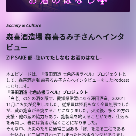
Society & Culture
森喜酒造場 森喜るみ子さんへインタ
ビュー
ZIP SAKE 部 -聴いてたしなむ お酒のはなし-
本エピソードは、『澤田酒造 七色応援ラベル』プロジェクトと
して、
森喜酒造場
森喜るみ子さんへインタビューをしたPodcast
になります。
『澤田酒造 七色応援ラベル』プロジェクト
「白老」の名の酒を醸す、愛知県常滑にある澤田酒造。2020年
11月に火災が発生しました。従業員は怪我もなく全員無事でした
が、蔵の麹室が全焼することになりました。火災後、多くの方の
支援・他の蔵の協力もあり、麹製造を終えることができ、仕込み
を再開し、春には新酒が届くことになりました。
そんな中、火災のために通常三回ある「醪」を造る工程である
「仕込み」が二回で終わってしまった日本酒タンクがありまし