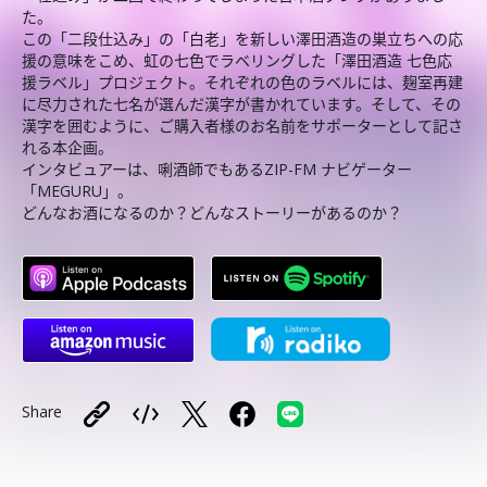
た。
この「二段仕込み」の「白老」を新しい澤田酒造の巣立ちへの応
援の意味をこめ、虹の七色でラベリングした「澤田酒造 七色応
援ラベル」プロジェクト。それぞれの色のラベルには、麹室再建
に尽力された七名が選んだ漢字が書かれています。そして、その
漢字を囲むように、ご購入者様のお名前をサポーターとして記さ
れる本企画。
インタビュアーは、唎酒師でもあるZIP-FM ナビゲーター
「MEGURU」。
どんなお酒になるのか？どんなストーリーがあるのか？
Share