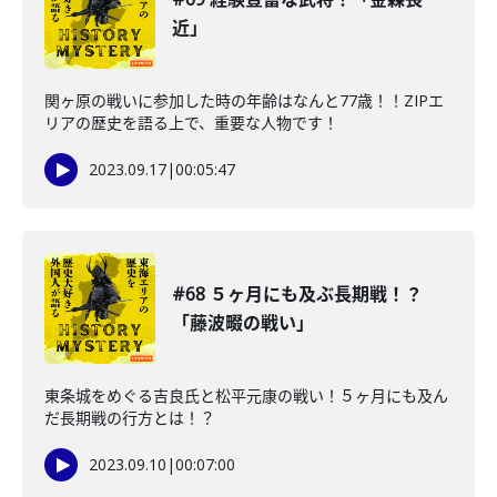
近」
関ヶ原の戦いに参加した時の年齢はなんと77歳！！ZIPエ
リアの歴史を語る上で、重要な人物です！
2023.09.17
|
00:05:47
#68 ５ヶ月にも及ぶ長期戦！？
「藤波畷の戦い」
東条城をめぐる吉良氏と松平元康の戦い！５ヶ月にも及ん
だ長期戦の行方とは！？
2023.09.10
|
00:07:00