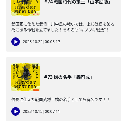
#74 戦国時代の策士「山本勘助」
武田家に仕えた武将！川中島の戦いでは、上杉謙信を破る
為にある作戦を立てました！その名も"キツツキ戦法"！
2023.10.22
|
00:08:17
#73 槍の名手「森可成」
信長に仕えた戦国武将！槍の名手としても有名です！！
2023.10.15
|
00:07:11