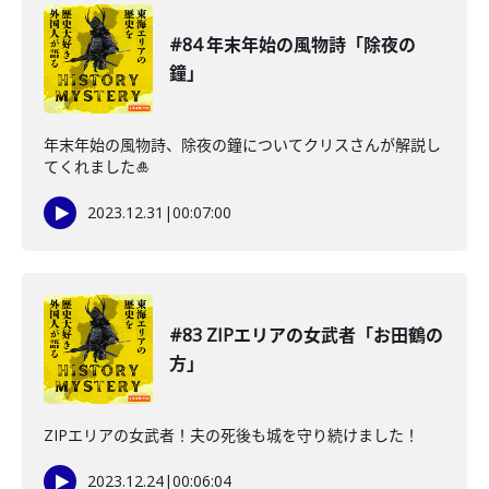
#84 年末年始の風物詩「除夜の
鐘」
年末年始の風物詩、除夜の鐘についてクリスさんが解説し
てくれました🎍
2023.12.31
|
00:07:00
#83 ZIPエリアの女武者「お田鶴の
方」
ZIPエリアの女武者！夫の死後も城を守り続けました！
2023.12.24
|
00:06:04