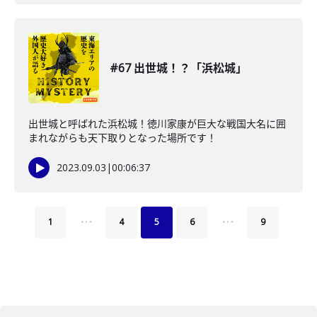
#67 出世城！？「浜松城」
出世城と呼ばれた浜松城！徳川家康が巨大な戦国大名に囲
まれながらも天下取りとなった場所です！
2023.09.03
|
00:06:37
…
…
1
4
5
6
9