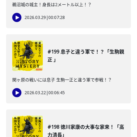
鵜沼城の城主！身長は2メートル以上！？
2026.03.29
|
00:07:28
#199 息子と違う軍で！？「生駒親
正 」
関ヶ原の戦いには息子 生駒一正と違う軍で参戦！？
2026.03.22
|
00:06:45
#198 徳川家康の大事な家来！「高
力清長」