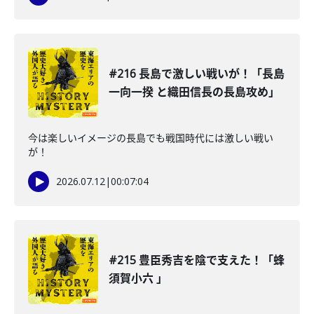
#216 長島で激しい戦いが！「長島
一向一揆 と織田信長の長島攻め」
今は楽しいイメージの長島でも戦国時代には激しい戦い
が！
2026.07.12
|
00:07:04
#215 豊臣秀吉を陰で支えた！「蜂
須賀小六 」