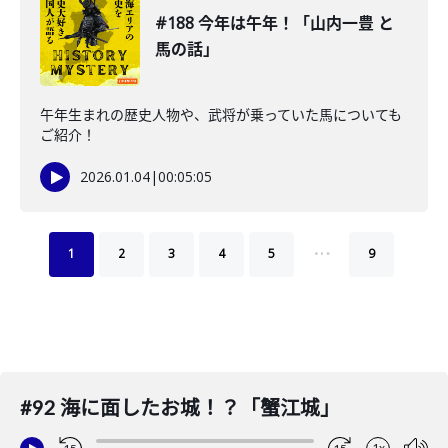
#188 今年は午年！「山内一豊 と
馬の話」
午年生まれの歴史人物や、武将が乗っていた馬についても
ご紹介！
2026.01.04
|
00:05:05
…
1
2
3
4
5
9
#92 海に面したお城！？「蟹江城」
1x