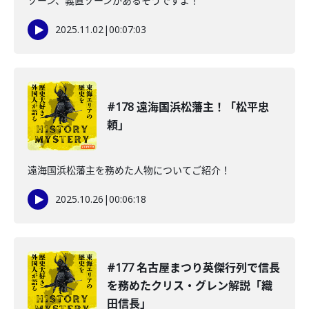
ゾーン、義直ゾーンがあるそうですよ！
2025.11.02
|
00:07:03
#178 遠海国浜松藩主！「松平忠
頼」
遠海国浜松藩主を務めた人物についてご紹介！
2025.10.26
|
00:06:18
#177 名古屋まつり英傑行列で信長
を務めたクリス・グレン解説「織
田信長」