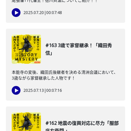
尾張藩11代藩主！徳川斉温についてご紹介！！
2025.07.20
|
00:07:48
#163 3歳で家督継承！「織田秀
信」
本能寺の変後、織田氏後継者を決める清洲会議において、
3歳ながら家督継承した人物です！
2025.07.13
|
00:07:16
#162 地震の復興対応に尽力「服部
庄右衛門 」