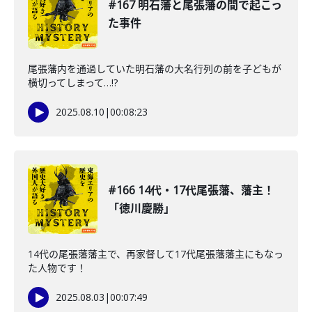
#167 明石藩と尾張藩の間で起こっ
た事件
尾張藩内を通過していた明石藩の大名行列の前を子どもが
横切ってしまって…!?
2025.08.10
|
00:08:23
#166 14代・17代尾張藩、藩主！
「徳川慶勝」
14代の尾張藩藩主で、再家督して17代尾張藩藩主にもなっ
た人物です！
2025.08.03
|
00:07:49