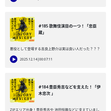
#185 歌舞伎演目の一つ！「忠臣
蔵」
悪役として登場する吉良上野介は実は良い人だった？？？
2025.12.14
|
00:07:11
#184 豊臣秀吉などを支えた！「伊
木忠次 」
ZIPエリア出身！豊臣秀吉や 池田恒興などに支えていまし