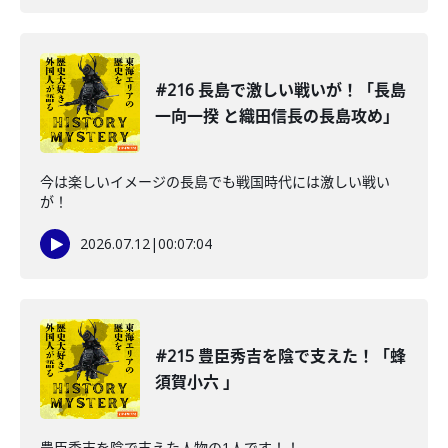
#216 長島で激しい戦いが！「長島
一向一揆 と織田信長の長島攻め」
今は楽しいイメージの長島でも戦国時代には激しい戦い
が！
2026.07.12
|
00:07:04
#215 豊臣秀吉を陰で支えた！「蜂
須賀小六 」
豊臣秀吉を陰で支えた人物の1人です！！