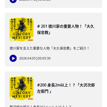
# 201 徳川家の重要人物！「大久
保忠教」
徳川家を支えた重要な人物「大久保忠教」をご紹介！
2026.04.05
|
00:05:30
#200 身長2m以上！？「大沢次郎
左衛門 」
鵜沼城の城主！身長は2メートル以上！？