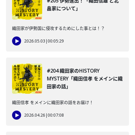
#205 伊勢進出！「織田信雄 と北
畠家について」
織田家が伊勢国に侵攻するためにした事とは！？
2026.05.03
|
00:05:29
#204 織田家のHISTORY
MYSTERY「織田信孝 をメインに織
田家の話」
織田信孝 をメインに織田家の話をお届け！
2026.04.26
|
00:07:08