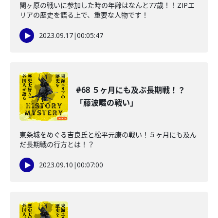
関ヶ原の戦いに参加した時の年齢はなんと77歳！！ZIPエ
リアの歴史を語る上で、重要な人物です！
2023.09.17
|
00:05:47
#68 ５ヶ月にも及ぶ長期戦！？
「藤波畷の戦い」
東条城をめぐる吉良氏と松平元康の戦い！５ヶ月にも及ん
だ長期戦の行方とは！？
2023.09.10
|
00:07:00