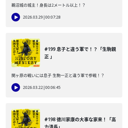
鵜沼城の城主！身長は2メートル以上！？
2026.03.29
|
00:07:28
#199 息子と違う軍で！？「生駒親
正 」
関ヶ原の戦いには息子 生駒一正と違う軍で参戦！？
2026.03.22
|
00:06:45
#198 徳川家康の大事な家来！「高
力清長」