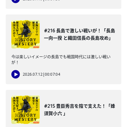
#216 長島で激しい戦いが！「長島
一向一揆 と織田信長の長島攻め」
今は楽しいイメージの長島でも戦国時代には激しい戦い
が！
2026.07.12
|
00:07:04
#215 豊臣秀吉を陰で支えた！「蜂
須賀小六 」